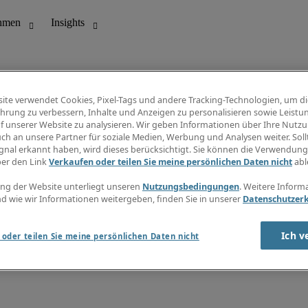
ite verwendet Cookies, Pixel-Tags und andere Tracking-Technologien, um di
hrung zu verbessern, Inhalte und Anzeigen zu personalisieren sowie Leistu
f unserer Website zu analysieren. Wir geben Informationen über Ihre Nutz
ungswesen
Info Center
ch an unsere Partner für soziale Medien, Werbung und Analysen weiter. Sollt
Jobübersicht
gnal erkannt haben, wird dieses berücksichtigt. Sie können die Verwendun
Bereich
Gehaltsübersicht
ber den Link
Verkaufen oder teilen Sie meine persönlichen Daten nicht
abl
E-Learning
Newsletter
ng der Website unterliegt unseren
Nutzungsbedingungen
. Weitere Inform
d wie wir Informationen weitergeben, finden Sie in unserer
Datenschutzer
Ich v
oder teilen Sie meine persönlichen Daten nicht
zungsbedingungen
Cookies