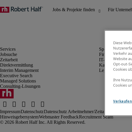
Diese Webs
Nutzererfa
Verkehr au
Jobsuche
Finanz- & Rechn
Website au
Zeitarbeit
IT-Bereich
Opt-out-Si
Direktvermittlung
Kaufmännischer 
Cookies ü
Interim Management
Legal
Executive Search
Ihre Nutzu
Managed Solutions
Cookies un
Consulting-Lösungen
Verkaufen 
Impressum
Datenschutz
Datenschutz Arbeitnehmer/Zeitarbeitskräfte
Nut
Hinweisgebersystem
Webmaster Feedback
Recruitment Scam