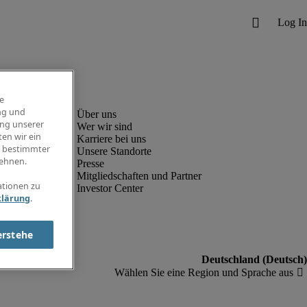
e
ng und
ung unserer
Wer wir sind
en wir ein
Karriere bei uns
g bestimmter
Unsere Standorte
ehnen.
Presse
Mitgliedschaften und Partner
ationen zu
Investor Center
klärung
.
erstehe