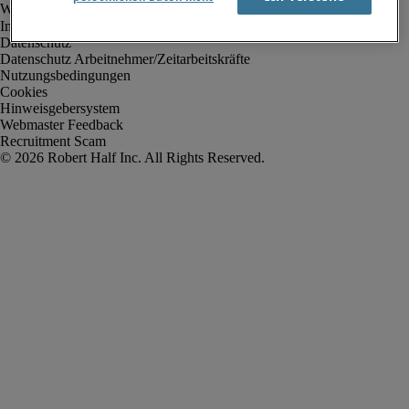
Impressum
Datenschutz
Datenschutz Arbeitnehmer/Zeitarbeitskräfte
Nutzungsbedingungen
Cookies
Hinweisgebersystem
Webmaster Feedback
Recruitment Scam