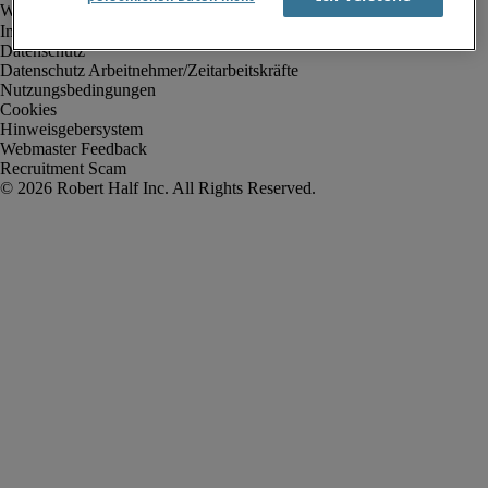
Impressum
Datenschutz
Datenschutz Arbeitnehmer/Zeitarbeitskräfte
Nutzungsbedingungen
Cookies
Hinweisgebersystem
Webmaster Feedback
Recruitment Scam