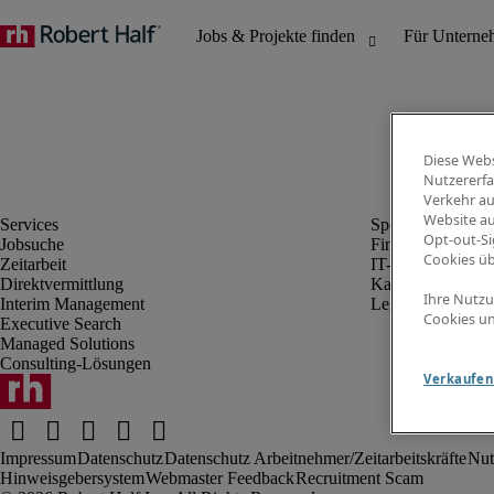
Diese Webs
Nutzererfa
Verkehr au
Website au
Opt-out-Si
Jobsuche
Finanz- & Rechn
Cookies ü
Zeitarbeit
IT-Bereich
Direktvermittlung
Kaufmännischer 
Ihre Nutzu
Interim Management
Legal
Cookies un
Executive Search
Managed Solutions
Consulting-Lösungen
Verkaufen 
Impressum
Datenschutz
Datenschutz Arbeitnehmer/Zeitarbeitskräfte
Nut
Hinweisgebersystem
Webmaster Feedback
Recruitment Scam