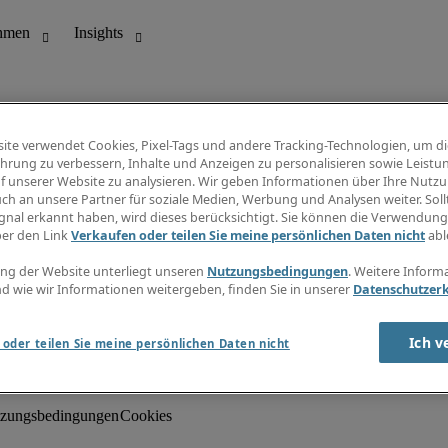
ite verwendet Cookies, Pixel-Tags und andere Tracking-Technologien, um di
hrung zu verbessern, Inhalte und Anzeigen zu personalisieren sowie Leistu
f unserer Website zu analysieren. Wir geben Informationen über Ihre Nutz
ch an unsere Partner für soziale Medien, Werbung und Analysen weiter. Sollt
gnal erkannt haben, wird dieses berücksichtigt. Sie können die Verwendun
ungswesen
Info Center
ber den Link
Verkaufen oder teilen Sie meine persönlichen Daten nicht
abl
Jobübersicht
Bereich
Gehaltsübersicht
ng der Website unterliegt unseren
Nutzungsbedingungen
. Weitere Inform
E-Learning
d wie wir Informationen weitergeben, finden Sie in unserer
Datenschutzer
Newsletter
Ich v
oder teilen Sie meine persönlichen Daten nicht
zungsbedingungen
Cookies