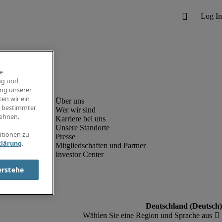
e
ng und
ung unserer
en wir ein
g bestimmter
Wer wir sind
ehnen.
Karriere bei uns
Unsere Standorte
ationen zu
Presse
klärung
.
Mitgliedschaften und Partner
Investor Center
erstehe