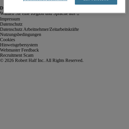
Impressum
Datenschutz
Datenschutz Arbeitnehmer/Zeitarbeitskräfte
Nutzungsbedingungen
Cookies
Hinweisgebersystem
Webmaster Feedback
Recruitment Scam