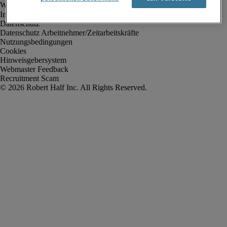
Impressum
Datenschutz
Datenschutz Arbeitnehmer/Zeitarbeitskräfte
Nutzungsbedingungen
Cookies
Hinweisgebersystem
Webmaster Feedback
Recruitment Scam