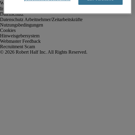
Impressum
Datenschutz
Datenschutz Arbeitnehmer/Zeitarbeitskräfte
Nutzungsbedingungen
Cookies
Hinweisgebersystem
Webmaster Feedback
Recruitment Scam