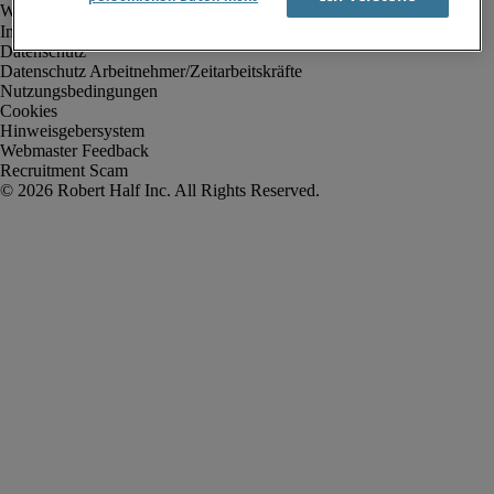
Impressum
Datenschutz
Datenschutz Arbeitnehmer/Zeitarbeitskräfte
Nutzungsbedingungen
Cookies
Hinweisgebersystem
Webmaster Feedback
Recruitment Scam