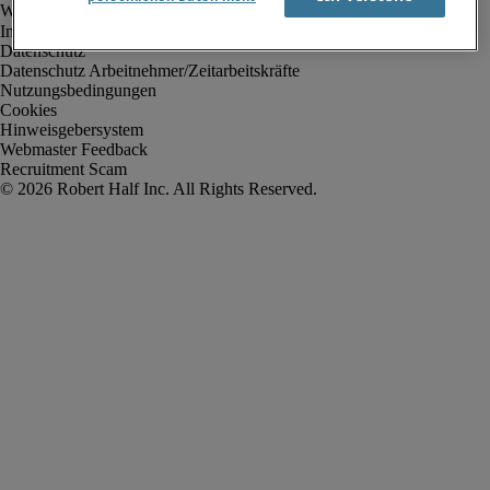
Impressum
Datenschutz
Datenschutz Arbeitnehmer/Zeitarbeitskräfte
Nutzungsbedingungen
Cookies
Hinweisgebersystem
Webmaster Feedback
Recruitment Scam