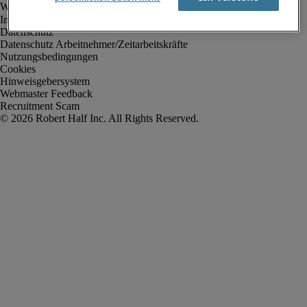
Impressum
Datenschutz
Datenschutz Arbeitnehmer/Zeitarbeitskräfte
Nutzungsbedingungen
Cookies
Hinweisgebersystem
Webmaster Feedback
Recruitment Scam