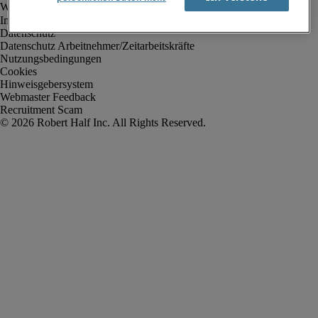
Impressum
Datenschutz
Datenschutz Arbeitnehmer/Zeitarbeitskräfte
Nutzungsbedingungen
Cookies
Hinweisgebersystem
Webmaster Feedback
Recruitment Scam