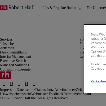
Diese Webs
Nutzererfa
Verkehr au
Jobsuche
Finanz- & Rechn
Website au
Zeitarbeit
IT-Bereich
Opt-out-Si
Direktvermittlung
Kaufmännischer 
Cookies ü
Interim Management
Legal
Executive Search
Ihre Nutzu
Managed Solutions
Cookies un
Consulting-Lösungen
Verkaufen 
Impressum
Datenschutz
Datenschutz Arbeitnehmer/Zeitarbeitskräfte
Nut
Hinweisgebersystem
Webmaster Feedback
Recruitment Scam