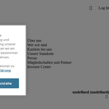
e
ng und
ung unserer
Wer wir sind
en wir ein
Karriere bei uns
g bestimmter
Unsere Standorte
ehnen.
Presse
Mitgliedschaften und Partner
ationen zu
Investor Center
klärung
.
erstehe