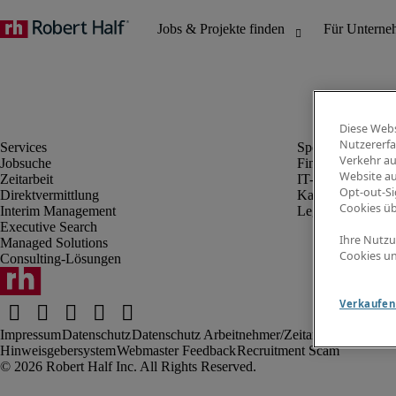
Diese Webs
Nutzererfa
Verkehr au
Jobsuche
Finanz- & Rechn
Website au
Zeitarbeit
IT-Bereich
Opt-out-Si
Direktvermittlung
Kaufmännischer 
Cookies ü
Interim Management
Legal
Executive Search
Ihre Nutzu
Managed Solutions
Cookies un
Consulting-Lösungen
Verkaufen 
Impressum
Datenschutz
Datenschutz Arbeitnehmer/Zeitarbeitskräfte
Nut
Hinweisgebersystem
Webmaster Feedback
Recruitment Scam