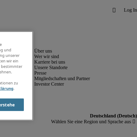
e
ng und
ung unserer
Wer wir sind
en wir ein
Karriere bei uns
g bestimmter
Unsere Standorte
ehnen.
Presse
Mitgliedschaften und Partner
ationen zu
Investor Center
klärung
.
erstehe