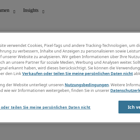
ite verwendet Cookies, Pixel-Tags und andere Tracking-Technologien, um di
hrung zu verbessern, Inhalte und Anzeigen zu personalisieren sowie Leistu
f unserer Website zu analysieren. Wir geben Informationen über Ihre Nutz
ungswesen
Info Center
ch an unsere Partner für soziale Medien, Werbung und Analysen weiter. Sollt
Jobübersicht
gnal erkannt haben, wird dieses berücksichtigt. Sie können die Verwendun
Bereich
Gehaltsübersicht
ber den Link
Verkaufen oder teilen Sie meine persönlichen Daten nicht
abl
E-Learning
Newsletter
ng der Website unterliegt unseren
Nutzungsbedingungen
. Weitere Inform
d wie wir Informationen weitergeben, finden Sie in unserer
Datenschutzer
Ich v
oder teilen Sie meine persönlichen Daten nicht
zungsbedingungen
Cookies