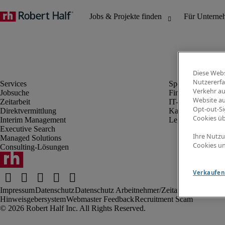
Diese Webs
Nutzererfa
Verkehr au
Jobsuche
Finanz- & Rechn
Website au
Zeitarbeit
IT-Bereich
Opt-out-Si
Direktvermittlung
Kaufmännischer 
Cookies ü
Interim Management
Legal
Executive Search
Ihre Nutzu
Managed Solutions
Cookies un
Consulting-Lösungen
Verkaufen 
Impressum
Datenschutz
Datenschutz Arbeitnehmer/Zeitarbeitskräfte
Nut
Hinweisgebersystem
Webmaster Feedback
Recruitment Scam