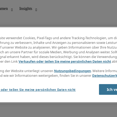
ite verwendet Cookies, Pixel-Tags und andere Tracking-Technologien, um di
hrung zu verbessern, Inhalte und Anzeigen zu personalisieren sowie Leistu
f unserer Website zu analysieren. Wir geben Informationen über Ihre Nutz
ungswesen
Info Center
ch an unsere Partner für soziale Medien, Werbung und Analysen weiter. Sollt
Jobübersicht
gnal erkannt haben, wird dieses berücksichtigt. Sie können die Verwendun
Bereich
Gehaltsübersicht
ber den Link
Verkaufen oder teilen Sie meine persönlichen Daten nicht
abl
E-Learning
Newsletter
ng der Website unterliegt unseren
Nutzungsbedingungen
. Weitere Inform
d wie wir Informationen weitergeben, finden Sie in unserer
Datenschutzer
Ich v
oder teilen Sie meine persönlichen Daten nicht
zungsbedingungen
Cookies