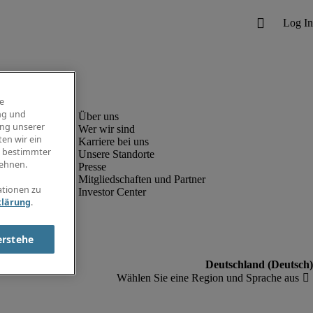
e
ng und
ung unserer
Wer wir sind
en wir ein
Karriere bei uns
g bestimmter
Unsere Standorte
ehnen.
Presse
Mitgliedschaften und Partner
ationen zu
Investor Center
klärung
.
erstehe