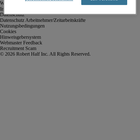
Impressum
Datenschutz
Datenschutz Arbeitnehmer/Zeitarbeitskräfte
Nutzungsbedingungen
Cookies
Hinweisgebersystem
Webmaster Feedback
Recruitment Scam