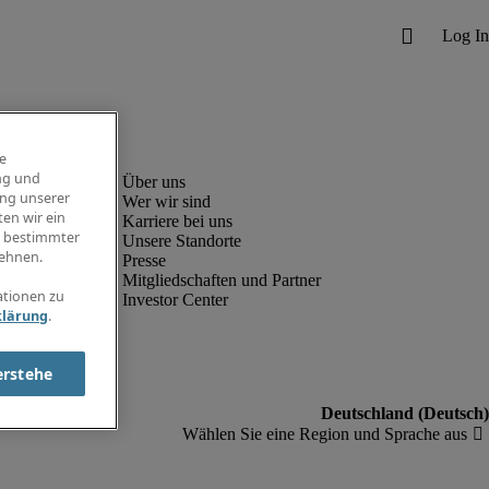
e
ng und
ung unserer
Wer wir sind
en wir ein
Karriere bei uns
g bestimmter
Unsere Standorte
ehnen.
Presse
Mitgliedschaften und Partner
ationen zu
Investor Center
klärung
.
erstehe