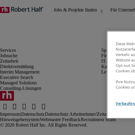
Diese Webs
Nutzererfa
Verkehr au
Jobsuche
Finanz- & Rechn
Website au
Zeitarbeit
IT-Bereich
Opt-out-Si
Direktvermittlung
Kaufmännischer 
Cookies ü
Interim Management
Legal
Executive Search
Ihre Nutzu
Managed Solutions
Cookies un
Consulting-Lösungen
Verkaufen 
Impressum
Datenschutz
Datenschutz Arbeitnehmer/Zeitarbeitskräfte
Nut
Hinweisgebersystem
Webmaster Feedback
Recruitment Scam