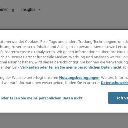
ite verwendet Cookies, Pixel-Tags und andere Tracking-Technologien, um di
hrung zu verbessern, Inhalte und Anzeigen zu personalisieren sowie Leistu
f unserer Website zu analysieren. Wir geben Informationen über Ihre Nutz
ungswesen
Info Center
ch an unsere Partner für soziale Medien, Werbung und Analysen weiter. Sollt
Jobübersicht
gnal erkannt haben, wird dieses berücksichtigt. Sie können die Verwendun
Bereich
Gehaltsübersicht
ber den Link
Verkaufen oder teilen Sie meine persönlichen Daten nicht
abl
E-Learning
Newsletter
ng der Website unterliegt unseren
Nutzungsbedingungen
. Weitere Inform
d wie wir Informationen weitergeben, finden Sie in unserer
Datenschutzer
Ich v
oder teilen Sie meine persönlichen Daten nicht
zungsbedingungen
Cookies