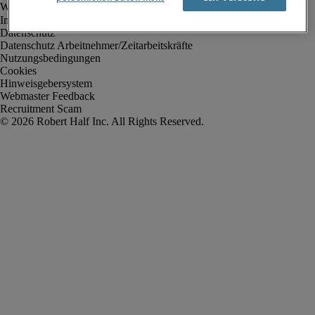
Impressum
Datenschutz
Datenschutz Arbeitnehmer/Zeitarbeitskräfte
Nutzungsbedingungen
Cookies
Hinweisgebersystem
Webmaster Feedback
Recruitment Scam