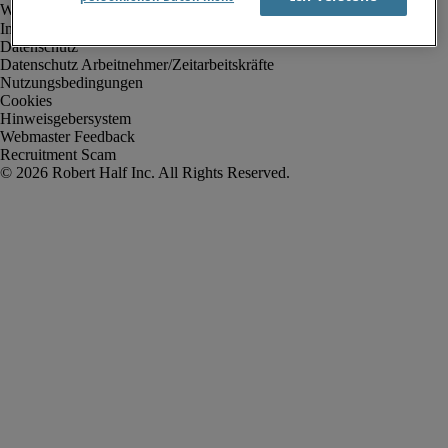
Impressum
Datenschutz
Datenschutz Arbeitnehmer/Zeitarbeitskräfte
Nutzungsbedingungen
Cookies
Hinweisgebersystem
Webmaster Feedback
Recruitment Scam