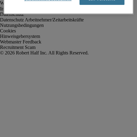
Impressum
Datenschutz
Datenschutz Arbeitnehmer/Zeitarbeitskräfte
Nutzungsbedingungen
Cookies
Hinweisgebersystem
Webmaster Feedback
Recruitment Scam