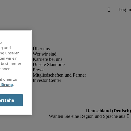
e
ng und
ung unserer
Wer wir sind
en wir ein
Karriere bei uns
g bestimmter
Unsere Standorte
ehnen.
Presse
Mitgliedschaften und Partner
ationen zu
Investor Center
klärung
.
erstehe