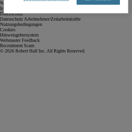
Impressum
Datenschutz
Datenschutz Arbeitnehmer/Zeitarbeitskräfte
Nutzungsbedingungen
Cookies
Hinweisgebersystem
Webmaster Feedback
Recruitment Scam