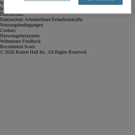
Impressum
Datenschutz
Datenschutz Arbeitnehmer/Zeitarbeitskräfte
Nutzungsbedingungen
Cookies
Hinweisgebersystem
Webmaster Feedback
Recruitment Scam