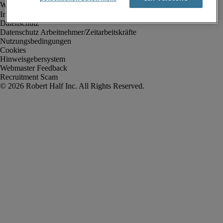
Impressum
Datenschutz
Datenschutz Arbeitnehmer/Zeitarbeitskräfte
Nutzungsbedingungen
Cookies
Hinweisgebersystem
Webmaster Feedback
Recruitment Scam