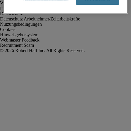
Impressum
Datenschutz
Datenschutz Arbeitnehmer/Zeitarbeitskräfte
Nutzungsbedingungen
Cookies
Hinweisgebersystem
Webmaster Feedback
Recruitment Scam