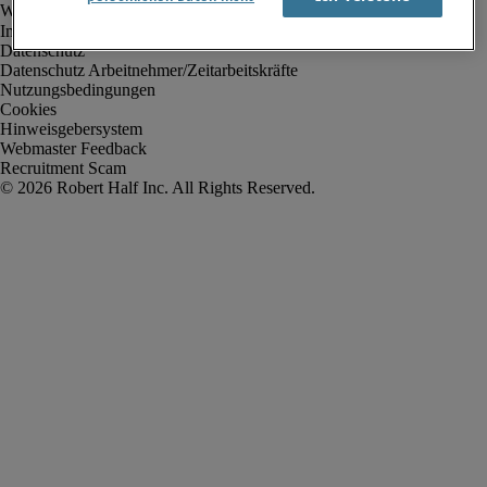
Impressum
Datenschutz
Datenschutz Arbeitnehmer/Zeitarbeitskräfte
Nutzungsbedingungen
Cookies
Hinweisgebersystem
Webmaster Feedback
Recruitment Scam