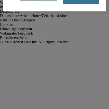
Impressum
Datenschutz
Datenschutz Arbeitnehmer/Zeitarbeitskräfte
Nutzungsbedingungen
Cookies
Hinweisgebersystem
Webmaster Feedback
Recruitment Scam