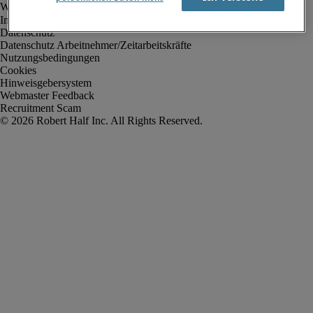
Impressum
Datenschutz
Datenschutz Arbeitnehmer/Zeitarbeitskräfte
Nutzungsbedingungen
Cookies
Hinweisgebersystem
Webmaster Feedback
Recruitment Scam