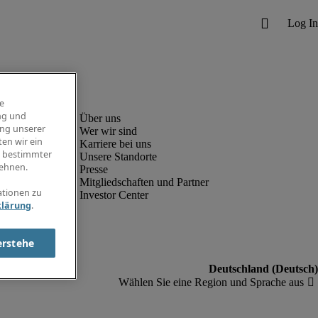
e
ng und
ung unserer
Wer wir sind
en wir ein
Karriere bei uns
g bestimmter
Unsere Standorte
ehnen.
Presse
Mitgliedschaften und Partner
ationen zu
Investor Center
klärung
.
erstehe