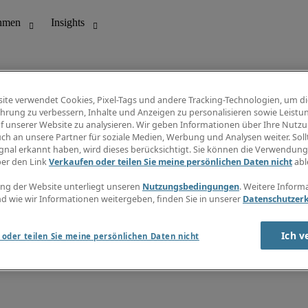
ite verwendet Cookies, Pixel-Tags und andere Tracking-Technologien, um di
hrung zu verbessern, Inhalte und Anzeigen zu personalisieren sowie Leistu
f unserer Website zu analysieren. Wir geben Informationen über Ihre Nutz
ungswesen
Info Center
ch an unsere Partner für soziale Medien, Werbung und Analysen weiter. Sollt
Jobübersicht
gnal erkannt haben, wird dieses berücksichtigt. Sie können die Verwendun
Bereich
Gehaltsübersicht
ber den Link
Verkaufen oder teilen Sie meine persönlichen Daten nicht
abl
E-Learning
Newsletter
ng der Website unterliegt unseren
Nutzungsbedingungen
. Weitere Inform
d wie wir Informationen weitergeben, finden Sie in unserer
Datenschutzer
Ich v
oder teilen Sie meine persönlichen Daten nicht
zungsbedingungen
Cookies