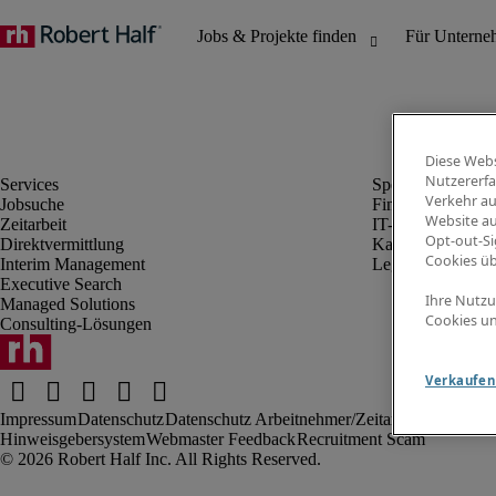
Diese Webs
Nutzererfa
Verkehr au
Jobsuche
Finanz- & Rechn
Website au
Zeitarbeit
IT-Bereich
Opt-out-Si
Direktvermittlung
Kaufmännischer 
Cookies ü
Interim Management
Legal
Executive Search
Ihre Nutzu
Managed Solutions
Cookies un
Consulting-Lösungen
Verkaufen 
Impressum
Datenschutz
Datenschutz Arbeitnehmer/Zeitarbeitskräfte
Nut
Hinweisgebersystem
Webmaster Feedback
Recruitment Scam