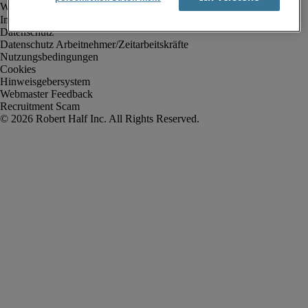
Impressum
Datenschutz
Datenschutz Arbeitnehmer/Zeitarbeitskräfte
Nutzungsbedingungen
Cookies
Hinweisgebersystem
Webmaster Feedback
Recruitment Scam