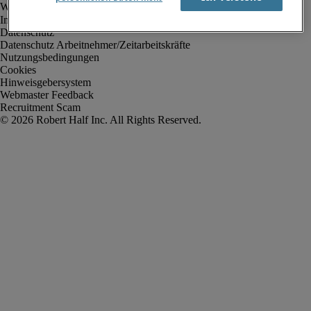
Impressum
Datenschutz
Datenschutz Arbeitnehmer/Zeitarbeitskräfte
Nutzungsbedingungen
Cookies
Hinweisgebersystem
Webmaster Feedback
Recruitment Scam