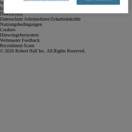
Impressum
Datenschutz
Datenschutz Arbeitnehmer/Zeitarbeitskräfte
Nutzungsbedingungen
Cookies
Hinweisgebersystem
Webmaster Feedback
Recruitment Scam