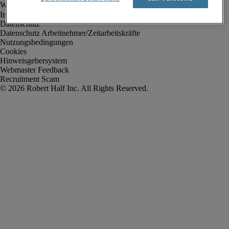
Impressum
Datenschutz
Datenschutz Arbeitnehmer/Zeitarbeitskräfte
Nutzungsbedingungen
Cookies
Hinweisgebersystem
Webmaster Feedback
Recruitment Scam