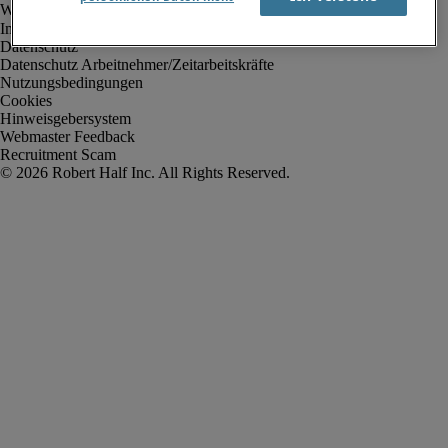
Impressum
Datenschutz
Datenschutz Arbeitnehmer/Zeitarbeitskräfte
Nutzungsbedingungen
Cookies
Hinweisgebersystem
Webmaster Feedback
Recruitment Scam