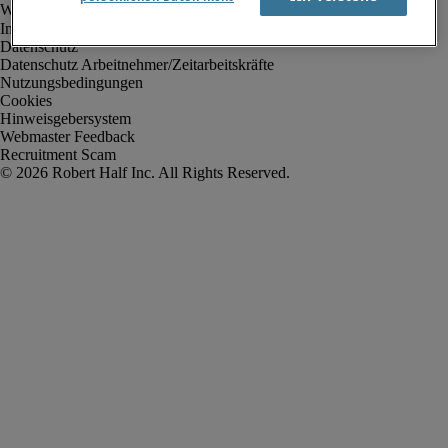
Impressum
Datenschutz
Datenschutz Arbeitnehmer/Zeitarbeitskräfte
Nutzungsbedingungen
Cookies
Hinweisgebersystem
Webmaster Feedback
Recruitment Scam