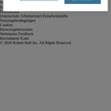
Impressum
Datenschutz
Datenschutz Arbeitnehmer/Zeitarbeitskräfte
Nutzungsbedingungen
Cookies
Hinweisgebersystem
Webmaster Feedback
Recruitment Scam