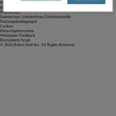
Impressum
Datenschutz
Datenschutz Arbeitnehmer/Zeitarbeitskräfte
Nutzungsbedingungen
Cookies
Hinweisgebersystem
Webmaster Feedback
Recruitment Scam