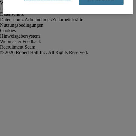
Impressum
Datenschutz
Datenschutz Arbeitnehmer/Zeitarbeitskräfte
Nutzungsbedingungen
Cookies
Hinweisgebersystem
Webmaster Feedback
Recruitment Scam