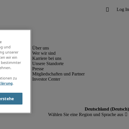
e
ng und
ung unserer
Wer wir sind
en wir ein
Karriere bei uns
g bestimmter
Unsere Standorte
ehnen.
Presse
Mitgliedschaften und Partner
ationen zu
Investor Center
klärung
.
erstehe