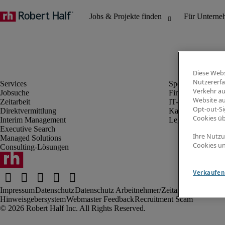
Diese Webs
Nutzererfa
Verkehr au
Jobsuche
Finanz- & Rechn
Website au
Zeitarbeit
IT-Bereich
Opt-out-Si
Direktvermittlung
Kaufmännischer 
Cookies ü
Interim Management
Legal
Executive Search
Ihre Nutzu
Managed Solutions
Cookies un
Consulting-Lösungen
Verkaufen 
Impressum
Datenschutz
Datenschutz Arbeitnehmer/Zeitarbeitskräfte
Nut
Hinweisgebersystem
Webmaster Feedback
Recruitment Scam