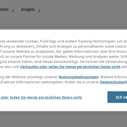
ite verwendet Cookies, Pixel-Tags und andere Tracking-Technologien, um di
hrung zu verbessern, Inhalte und Anzeigen zu personalisieren sowie Leistu
f unserer Website zu analysieren. Wir geben Informationen über Ihre Nutz
ungswesen
Info Center
ch an unsere Partner für soziale Medien, Werbung und Analysen weiter. Sollt
Jobübersicht
gnal erkannt haben, wird dieses berücksichtigt. Sie können die Verwendun
Bereich
Gehaltsübersicht
ber den Link
Verkaufen oder teilen Sie meine persönlichen Daten nicht
abl
E-Learning
Newsletter
ng der Website unterliegt unseren
Nutzungsbedingungen
. Weitere Inform
d wie wir Informationen weitergeben, finden Sie in unserer
Datenschutzer
Ich v
oder teilen Sie meine persönlichen Daten nicht
zungsbedingungen
Cookies