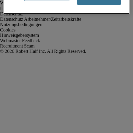
Impressum
Datenschutz
Datenschutz Arbeitnehmer/Zeitarbeitskräfte
Nutzungsbedingungen
Cookies
Hinweisgebersystem
Webmaster Feedback
Recruitment Scam