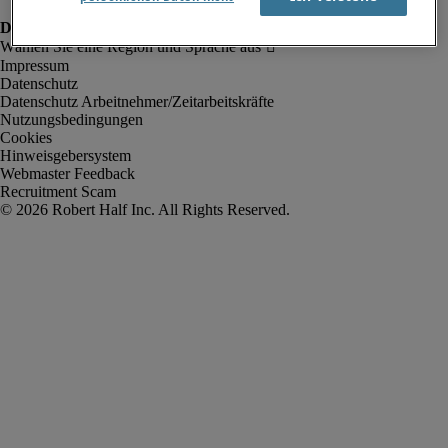
Impressum
Datenschutz
Datenschutz Arbeitnehmer/Zeitarbeitskräfte
Nutzungsbedingungen
Cookies
Hinweisgebersystem
Webmaster Feedback
Recruitment Scam