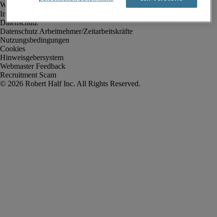
Impressum
Datenschutz
Datenschutz Arbeitnehmer/Zeitarbeitskräfte
Nutzungsbedingungen
Cookies
Hinweisgebersystem
Webmaster Feedback
Recruitment Scam