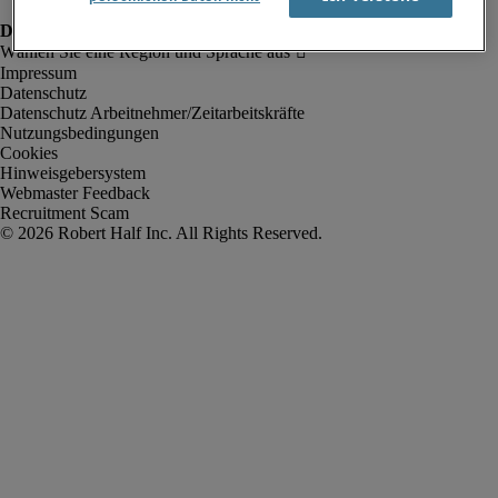
Impressum
Datenschutz
Datenschutz Arbeitnehmer/Zeitarbeitskräfte
Nutzungsbedingungen
Cookies
Hinweisgebersystem
Webmaster Feedback
Recruitment Scam