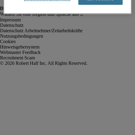
Impressum
Datenschutz
Datenschutz Arbeitnehmer/Zeitarbeitskräfte
Nutzungsbedingungen
Cookies
Hinweisgebersystem
Webmaster Feedback
Recruitment Scam