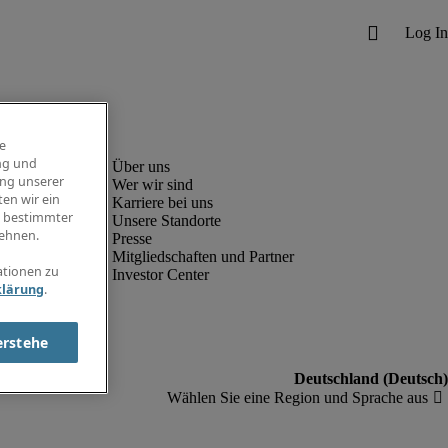
e
ng und
ung unserer
Wer wir sind
en wir ein
Karriere bei uns
g bestimmter
Unsere Standorte
ehnen.
Presse
Mitgliedschaften und Partner
ationen zu
Investor Center
klärung
.
erstehe