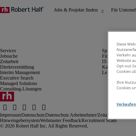
Diese Webs
Nutzererfa
Verkehr au
Jobsuche
Finanz- & Rechn
Website au
Zeitarbeit
IT-Bereich
Opt-out-Si
Direktvermittlung
Kaufmännischer 
Cookies ü
Interim Management
Legal
Executive Search
Ihre Nutzu
Managed Solutions
Cookies un
Consulting-Lösungen
Verkaufen 
Impressum
Datenschutz
Datenschutz Arbeitnehmer/Zeitarbeitskräfte
Nut
Hinweisgebersystem
Webmaster Feedback
Recruitment Scam