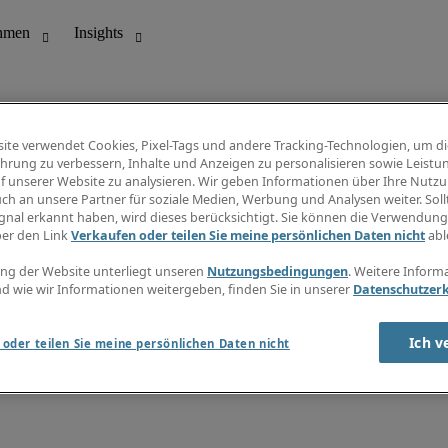
ite verwendet Cookies, Pixel-Tags und andere Tracking-Technologien, um di
hrung zu verbessern, Inhalte und Anzeigen zu personalisieren sowie Leistu
f unserer Website zu analysieren. Wir geben Informationen über Ihre Nutz
ungswesen
Info Center
ch an unsere Partner für soziale Medien, Werbung und Analysen weiter. Sollt
Jobübersicht
gnal erkannt haben, wird dieses berücksichtigt. Sie können die Verwendun
Bereich
Gehaltsübersicht
ber den Link
Verkaufen oder teilen Sie meine persönlichen Daten nicht
abl
E-Learning
Newsletter
ng der Website unterliegt unseren
Nutzungsbedingungen
. Weitere Inform
d wie wir Informationen weitergeben, finden Sie in unserer
Datenschutzer
Ich v
oder teilen Sie meine persönlichen Daten nicht
zungsbedingungen
Cookies