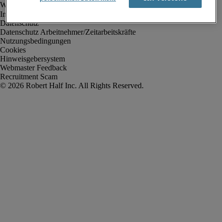
Impressum
Datenschutz
Datenschutz Arbeitnehmer/Zeitarbeitskräfte
Nutzungsbedingungen
Cookies
Hinweisgebersystem
Webmaster Feedback
Recruitment Scam