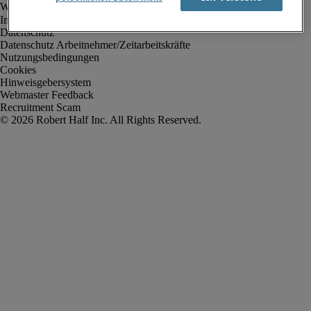
Impressum
Datenschutz
Datenschutz Arbeitnehmer/Zeitarbeitskräfte
Nutzungsbedingungen
Cookies
Hinweisgebersystem
Webmaster Feedback
Recruitment Scam