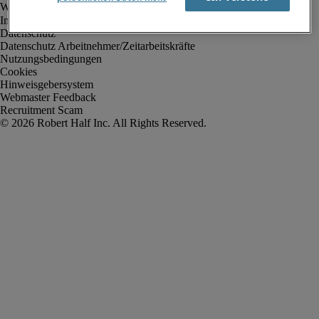
Impressum
Datenschutz
Datenschutz Arbeitnehmer/Zeitarbeitskräfte
Nutzungsbedingungen
Cookies
Hinweisgebersystem
Webmaster Feedback
Recruitment Scam