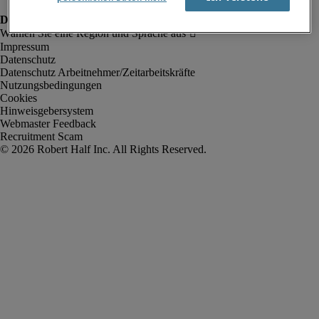
Impressum
Datenschutz
Datenschutz Arbeitnehmer/Zeitarbeitskräfte
Nutzungsbedingungen
Cookies
Hinweisgebersystem
Webmaster Feedback
Recruitment Scam