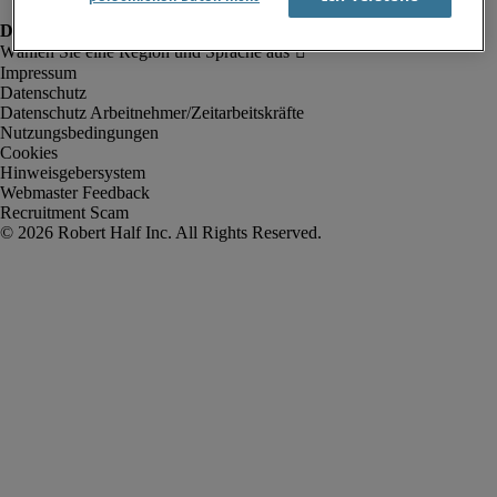
Impressum
Datenschutz
Datenschutz Arbeitnehmer/Zeitarbeitskräfte
Nutzungsbedingungen
Cookies
Hinweisgebersystem
Webmaster Feedback
Recruitment Scam