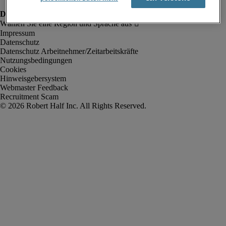
Impressum
Datenschutz
Datenschutz Arbeitnehmer/Zeitarbeitskräfte
Nutzungsbedingungen
Cookies
Hinweisgebersystem
Webmaster Feedback
Recruitment Scam